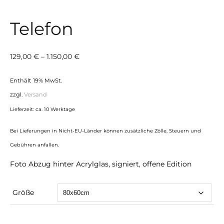
Telefon
Preisspanne:
129,00
€
–
1.150,00
€
129,00 €
Enthält 19% MwSt.
bis
zzgl.
Versand
1.150,00 €
Lieferzeit: ca. 10 Werktage
Bei Lieferungen in Nicht-EU-Länder können zusätzliche Zölle, Steuern und
Gebühren anfallen.
Foto Abzug hinter Acrylglas, signiert, offene Edition
Größe