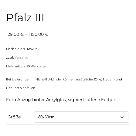
Pfalz III
Preisspanne:
129,00
€
–
1.150,00
€
129,00 €
Enthält 19% MwSt.
bis
zzgl.
Versand
1.150,00 €
Lieferzeit: ca. 10 Werktage
Bei Lieferungen in Nicht-EU-Länder können zusätzliche Zölle, Steuern und
Gebühren anfallen.
Foto Abzug hinter Acrylglas, signiert, offene Edition
Größe