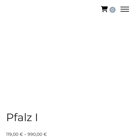
0
Pfalz I
Preisspanne:
119,00
€
–
990,00
€