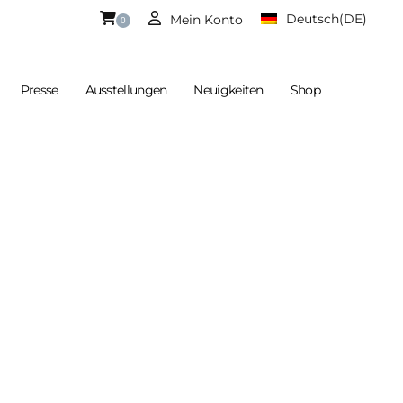
Deutsch
(DE)
Mein Konto
0
Presse
Ausstellungen
Neuigkeiten
Shop
rb Ist Aktuell Leer
Englisch
(EN)
nne:
€