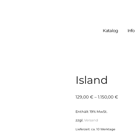
Katalog
Info
Dein Warenko
Island
Preisspa
129,00
€
–
1.150,00
€
129,00 €
Enthält 19% MwSt.
bis
zzgl.
Versand
1.150,00 
Lieferzeit: ca. 10 Werktage