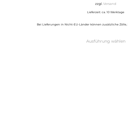
bi
zzgl.
Versand
1.
Lieferzeit: ca. 10 Werktage
Bei Lieferungen in Nicht-EU-Länder können zusätzliche Zölle,
D
Ausführung wählen
P
w
m
V
a
D
O
k
a
d
P