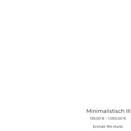
a
D
O
k
a
d
P
g
w
Minimalistisch III
Pr
139,00
€
–
1.050,00
€
13
Enthält 19% MwSt.