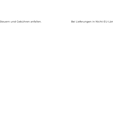
s
050,00 €
 Steuern und Gebühren anfallen.
Bei Lieferungen in Nicht-EU-Län
ieses
rodukt
eist
ehrere
arianten
uf.
ie
ptionen
önnen
uf
er
roduktseite