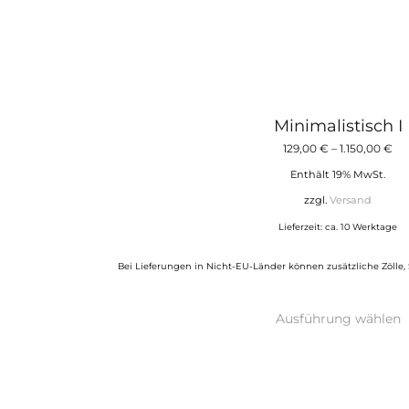
Minimalistisch I
Pr
129,00
€
–
1.150,00
€
12
Enthält 19% MwSt.
bis
zzgl.
Versand
1.1
Lieferzeit: ca. 10 Werktage
Bei Lieferungen in Nicht-EU-Länder können zusätzliche Zölle,
D
Ausführung wählen
P
w
m
V