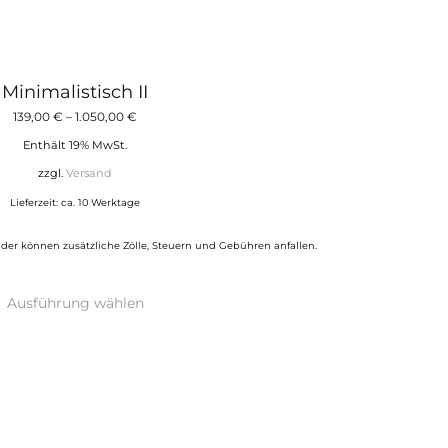
Minimalistisch II
Preisspanne:
139,00
€
–
1.050,00
€
139,00 €
Enthält 19% MwSt.
bis
zzgl.
Versand
1.050,00 €
Lieferzeit: ca. 10 Werktage
der können zusätzliche Zölle, Steuern und Gebühren anfallen.
Dieses
Ausführung wählen
Produkt
weist
mehrere
Varianten
auf.