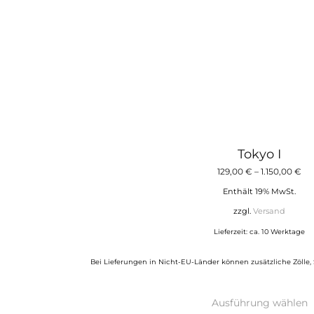
g
w
Tokyo I
Pr
129,00
€
–
1.150,00
€
12
Enthält 19% MwSt.
bis
zzgl.
Versand
1.1
Lieferzeit: ca. 10 Werktage
Bei Lieferungen in Nicht-EU-Länder können zusätzliche Zölle,
D
Ausführung wählen
P