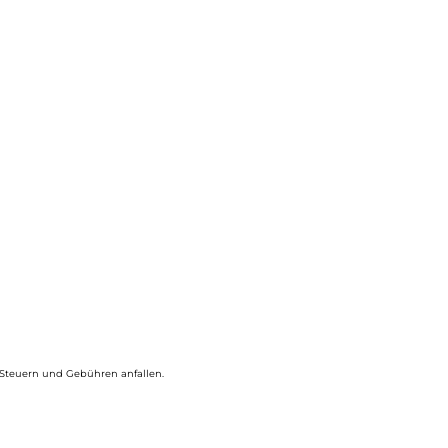
ewählt
erden
eisspanne:
9,00 €
50,00 €
 Steuern und Gebühren anfallen.
ieses
rodukt