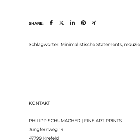
w
m
V
SHARE:
a
D
Schlagwörter: Minimalistische Statements, reduzier
O
k
a
d
P
g
w
KONTAKT
PHILIPP SCHUMACHER | FINE ART PRINTS
Jungfernweg 14
47799 Krefeld