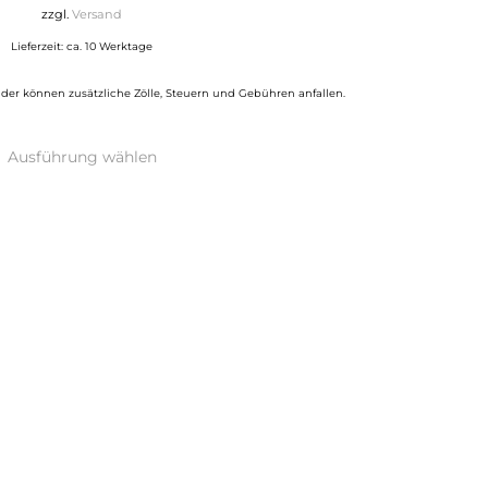
bis
zzgl.
Versand
1.050,00 €
Lieferzeit: ca. 10 Werktage
der können zusätzliche Zölle, Steuern und Gebühren anfallen.
Dieses
Ausführung wählen
Produkt
weist
mehrere
Varianten
auf.
Die
Optionen
können
auf
der
Produktseite