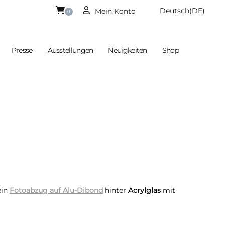
Deutsch
(DE)
Mein Konto
0
Presse
Ausstellungen
Neuigkeiten
Shop
rb Ist Aktuell Leer
Englisch
(EN)
ein
Fotoabzug auf Alu-Dibond
hinter
Acrylglas
mit