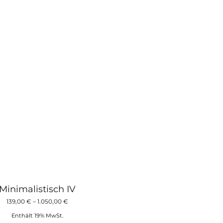
Die
Optionen
können
auf
der
Produktseite
gewählt
werden
Minimalistisch IV
Preisspanne:
139,00
€
–
1.050,00
€
139,00 €
Enthält 19% MwSt.