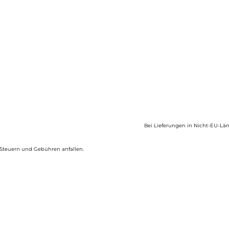
eisspanne:
9,00 €
50,00 €
Bei Lieferungen in Nicht-EU-Län
 Steuern und Gebühren anfallen.
ieses
rodukt
eist
ehrere
arianten